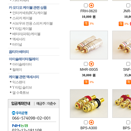
기타 커넥터
카 오디오 케이블 관련 상품
FRH-0620
JNR
인터커넥트(RCA) 케이블
10,000 원
10,
스피커 케이블
서브우퍼 전용 스피커 케이블
3%
3%
Y 타입 케이블
배터리(파워) 케이블
액세서리
터미널
옵티마 배터리
아이솔레이터/릴레이
아이솔레이터
릴레이
MHR-00G5
SNF
30,000 원
35,
케이블 관련 액세서리
익스팬더
3%
Y 타입 슬리브
열 수축튜브
BPS-A300
BPS