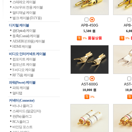
스테레오 케이블
서브우퍼 전용 케이블
멀티채널 케이블
벌크 케이블 (D.I.Y용)
디지털 케이블
APB-450G
APB
광(Optical) 케이블
5,500 원
6,0
동축(Coaxial) 케이블
품절상품
3%
3%
AES/EBU(110옴) 케이블
HDMI 케이블
비디오 인터커넥트 케이블
컴포지트 케이블
컴포넌트 케이블
S 비디오 케이블
RF 75옴 케이블
파워(Power) 케이블
AST-600G
AST
파워 케이블
10,000 원
10,
멀티탭
3%
커넥터 (Connector)
바나나 플러그
스페이드 (말굽단자)
핀(Pin) 플러그
RCA 플러그
바인딩 포스트