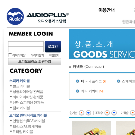
인간과 음
커넥터 (Connector)
스피커 케이블
바나나 플러그
스페이드
[5]
벌크 케이블
기타 커넥터
싱글와이어링 완제품
[14]
바이와이어링 완제품
센터 스피커용 완제품
점퍼 케이블
|
|
오디오 인터커넥트 케이블
언밸런스(RCA) 케이블
밸런스(XLR) 케이블
Y 타입 케이블