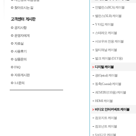
언밸런스(RCA) 케이블
찾아오시는 길
밸런스(XLR) 케이블
Y 타입 케이블
공지사항
스테레오 케이블
운영자에게
서브우퍼 전용 케이블
자료실
멀티채널 케이블
사용후기
벌크 케이블 (D.I.Y용)
상품문의
디지털 케이블
FAQ
자유게시판
광(Optical) 케이블
1:1문의
동축(Coaxial) 케이블
AES/EBU(110옴) 케이블
HDMI 케이블
비디오 인터커넥트 케이블
컴포지트 케이블
컴포넌트 케이블
S 비디오 케이블