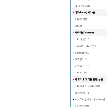
RF 75옴 케이블
파워(Power) 케이블
파워 케이블
멀티탭
커넥터 (Connector)
바나나 플러그
스페이드 (말굽단자)
핀(Pin) 플러그
RCA 플러그
바인딩 포스트
기타 커넥터
카 오디오 케이블 관련 상품
인터커넥트(RCA) 케이블
스피커 케이블
서브우퍼 전용 스피커 케이블
Y 타입 케이블