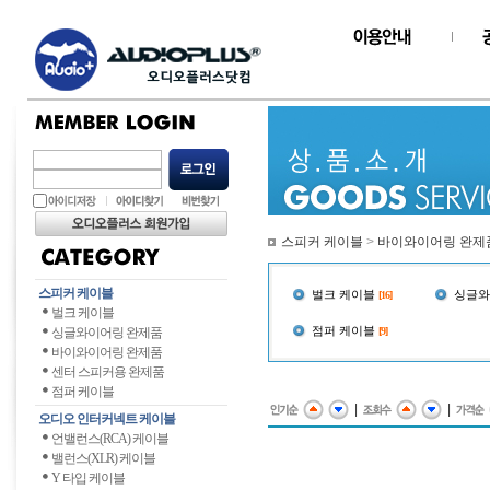
스피커 케이블
>
바이와이어링 완제
스피커 케이블
벌크 케이블
싱글와
[16]
벌크 케이블
점퍼 케이블
싱글와이어링 완제품
[9]
바이와이어링 완제품
센터 스피커용 완제품
점퍼 케이블
|
|
오디오 인터커넥트 케이블
언밸런스(RCA) 케이블
밸런스(XLR) 케이블
Y 타입 케이블