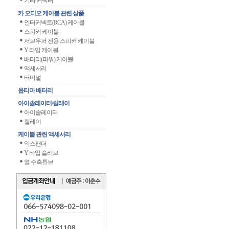
기타 커넥터
카 오디오 케이블 관련 상품
인터커넥트(RCA) 케이블
스피커 케이블
서브우퍼 전용 스피커 케이블
Y 타입 케이블
배터리(파워) 케이블
액세서리
터미널
옵티마 배터리
아이솔레이터/릴레이
아이솔레이터
릴레이
케이블 관련 액세서리
익스팬더
Y 타입 슬리브
열 수축튜브