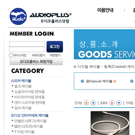
인
디지털 케이블
>
동축(Coaxial) 케
스피커 케이블
광(Optical) 케이블
[1]
벌크 케이블
싱글와이어링 완제품
바이와이어링 완제품
센터 스피커용 완제품
|
|
점퍼 케이블
오디오 인터커넥트 케이블
언밸런스(RCA) 케이블
밸런스(XLR) 케이블
Y 타입 케이블