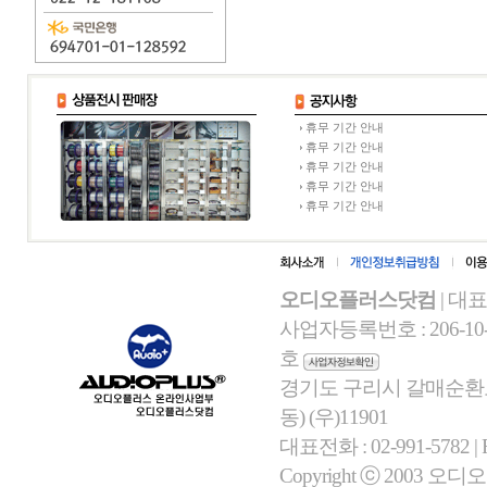
휴무 기간 안내
휴무 기간 안내
휴무 기간 안내
휴무 기간 안내
휴무 기간 안내
오디오플러스닷컴
| 대
사업자등록번호 : 206-10-
호
경기도 구리시 갈매순환로 
동) (우)11901
대표전화 : 02-991-5782 | Fa
Copyright ⓒ 2003 오디오플