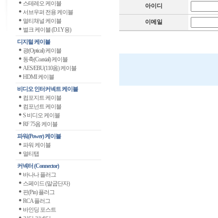
스테레오 케이블
아이디
서브우퍼 전용 케이블
멀티채널 케이블
이메일
벌크 케이블 (D.I.Y용)
디지털 케이블
광(Optical) 케이블
동축(Coaxial) 케이블
AES/EBU(110옴) 케이블
HDMI 케이블
비디오 인터커넥트 케이블
컴포지트 케이블
컴포넌트 케이블
S 비디오 케이블
RF 75옴 케이블
파워(Power) 케이블
파워 케이블
멀티탭
커넥터 (Connector)
바나나 플러그
스페이드 (말굽단자)
핀(Pin) 플러그
RCA 플러그
바인딩 포스트