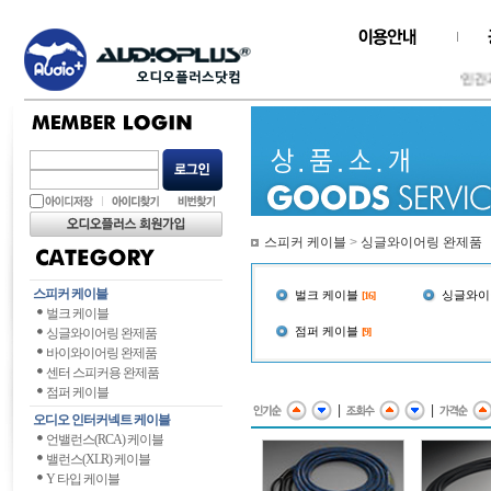
인간과 
스피커 케이블
>
싱글와이어링 완제품
스피커 케이블
벌크 케이블
싱글와이
[16]
벌크 케이블
점퍼 케이블
싱글와이어링 완제품
[9]
바이와이어링 완제품
센터 스피커용 완제품
점퍼 케이블
|
|
오디오 인터커넥트 케이블
언밸런스(RCA) 케이블
밸런스(XLR) 케이블
Y 타입 케이블