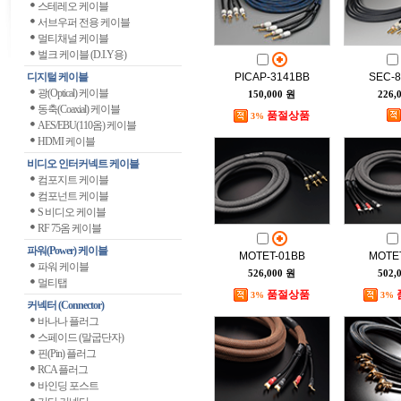
스테레오 케이블
서브우퍼 전용 케이블
멀티채널 케이블
벌크 케이블 (D.I.Y용)
디지털 케이블
PICAP-3141BB
SEC-
광(Optical) 케이블
150,000 원
226,
동축(Coaxial) 케이블
품절상품
3%
AES/EBU(110옴) 케이블
HDMI 케이블
비디오 인터커넥트 케이블
컴포지트 케이블
컴포넌트 케이블
S 비디오 케이블
RF 75옴 케이블
파워(Power) 케이블
MOTET-01BB
MOTE
파워 케이블
526,000 원
502,
멀티탭
품절상품
3%
3%
커넥터 (Connector)
바나나 플러그
스페이드 (말굽단자)
핀(Pin) 플러그
RCA 플러그
바인딩 포스트