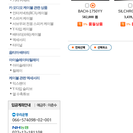
기타 커넥터
카 오디오 케이블 관련 상품
BACH-1750YY
SILCHR
인터커넥트(RCA) 케이블
582,000 원
3,439
스피커 케이블
서브우퍼 전용 스피커 케이블
품절상품
3%
3%
Y 타입 케이블
배터리(파워) 케이블
액세서리
터미널
옵티마 배터리
아이솔레이터/릴레이
아이솔레이터
릴레이
케이블 관련 액세서리
익스팬더
Y 타입 슬리브
열 수축튜브