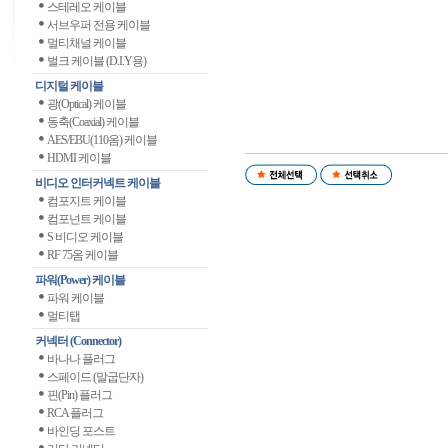
스테레오 케이블
서브우퍼 전용 케이블
멀티채널 케이블
벌크 케이블 (D.I.Y용)
디지털 케이블
광(Optical) 케이블
동축(Coaxial) 케이블
AES/EBU(110옴) 케이블
HDMI 케이블
비디오 인터커넥트 케이블
컴포지트 케이블
컴포넌트 케이블
S 비디오 케이블
RF 75옴 케이블
파워(Power) 케이블
파워 케이블
멀티탭
커넥터 (Connector)
바나나 플러그
스페이드 (말굽단자)
핀(Pin) 플러그
RCA 플러그
바인딩 포스트