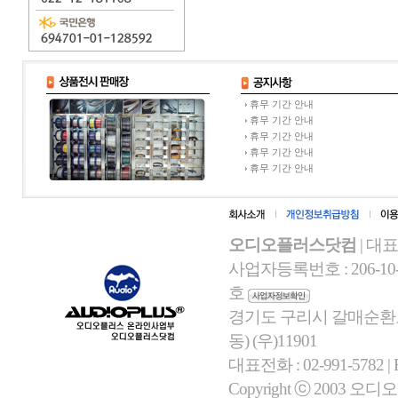
휴무 기간 안내
휴무 기간 안내
휴무 기간 안내
휴무 기간 안내
휴무 기간 안내
오디오플러스닷컴
| 대
사업자등록번호 : 206-10-
호
경기도 구리시 갈매순환로 
동) (우)11901
대표전화 : 02-991-5782 | Fa
Copyright ⓒ 2003 오디오플