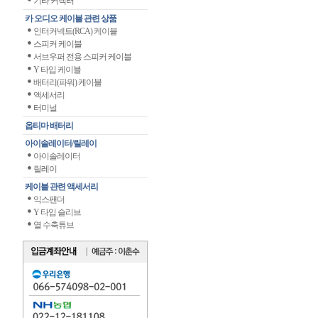
기타 커넥터
카 오디오 케이블 관련 상품
인터커넥트(RCA) 케이블
스피커 케이블
서브우퍼 전용 스피커 케이블
Y 타입 케이블
배터리(파워) 케이블
액세서리
터미널
옵티마 배터리
아이솔레이터/릴레이
아이솔레이터
릴레이
케이블 관련 액세서리
익스팬더
Y 타입 슬리브
열 수축튜브