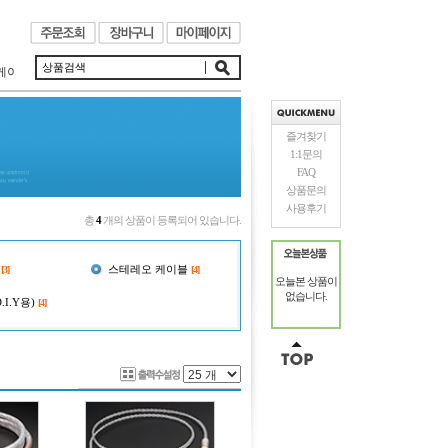
이블은 음악에 대한 열정으로 제작되었습니다.
즐겨찾기
1:1문의
FAQ
상품문의
사용후기
총
4
개의 상품이 등록되어 있습니다.
스테레오 케이블
[3]
[4]
오늘본 상품이
없습니다.
I.Y용)
[4]