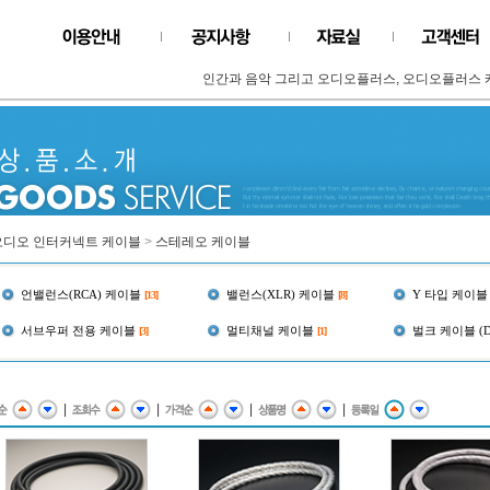
인간과 음악 그리고 오디오플러스, 오디오플러스 케
오디오 인터커넥트 케이블
>
스테레오 케이블
언밸런스(RCA) 케이블
밸런스(XLR) 케이블
Y 타입 케이블
[13]
[8]
서브우퍼 전용 케이블
멀티채널 케이블
벌크 케이블 (D.
[3]
[1]
|
|
|
|