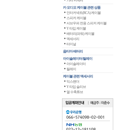
기타 커넥터
카 오디오 케이블 관련 상품
인터커넥트(RCA) 케이블
스피커 케이블
서브우퍼 전용 스피커 케이블
Y 타입 케이블
배터리(파워) 케이블
액세서리
터미널
옵티마 배터리
아이솔레이터/릴레이
아이솔레이터
릴레이
케이블 관련 액세서리
익스팬더
Y 타입 슬리브
열 수축튜브