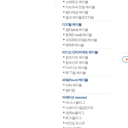
스테레오 케이블
서브우퍼 전용 케이블
멀티채널 케이블
벌크 케이블 (D.I.Y용)
디지털 케이블
광(Optical) 케이블
동축(Coaxial) 케이블
AES/EBU(110옴) 케이블
HDMI 케이블
비디오 인터커넥트 케이블
컴포지트 케이블
컴포넌트 케이블
S 비디오 케이블
RF 75옴 케이블
파워(Power) 케이블
파워 케이블
멀티탭
커넥터 (Connector)
바나나 플러그
스페이드 (말굽단자)
핀(Pin) 플러그
RCA 플러그
바인딩 포스트