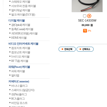
스테레오 케이블
서브우퍼 전용 케이블
멀티채널 케이블
벌크 케이블 (D.I.Y용)
디지털 케이블
SEC-1433SW
광(Optical) 케이블
80,000 원
동축(Coaxial) 케이블
3%
AES/EBU(110옴) 케이블
HDMI 케이블
비디오 인터커넥트 케이블
컴포지트 케이블
컴포넌트 케이블
S 비디오 케이블
RF 75옴 케이블
파워(Power) 케이블
파워 케이블
멀티탭
커넥터 (Connector)
바나나 플러그
스페이드 (말굽단자)
핀(Pin) 플러그
RCA 플러그
바인딩 포스트