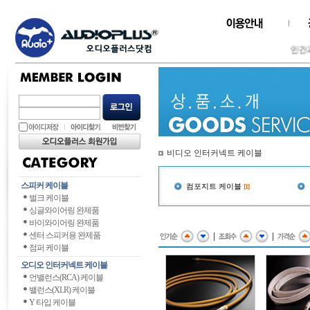
인간과 
비디오 인터커넥트 케이블
스피커 케이블
컴포지트 케이블
[1]
벌크 케이블
싱글와이어링 완제품
바이와이어링 완제품
센터 스피커용 완제품
|
|
점퍼 케이블
오디오 인터커넥트 케이블
언밸런스(RCA) 케이블
밸런스(XLR) 케이블
Y 타입 케이블