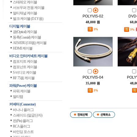
스테레오 케이블
서브우퍼 전용 케이블
멀티채널 케이블
POLYVIS-02
DVD
벌크 케이블 (D.I.Y용)
48,000 원
60,
디지털 케이블
3%
3%
광(Optical) 케이블
동축(Coaxial) 케이블
AES/EBU(110옴) 케이블
HDMI 케이블
비디오 인터커넥트 케이블
컴포지트 케이블
컴포넌트 케이블
S 비디오 케이블
POLYVIS-04
POLY
RF 75옴 케이블
35,000 원
48,
파워(Power) 케이블
3%
파워 케이블
멀티탭
커넥터 (Connector)
바나나 플러그
스페이드 (말굽단자)
핀(Pin) 플러그
RCA 플러그
바인딩 포스트