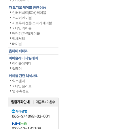
기타 커넥터
카 오디오 케이블 관련 상품
인터커넥트(RCA) 케이블
스피커 케이블
서브우퍼 전용 스피커 케이블
Y 타입 케이블
배터리(파워) 케이블
액세서리
터미널
옵티마 배터리
아이솔레이터/릴레이
아이솔레이터
릴레이
케이블 관련 액세서리
익스팬더
Y 타입 슬리브
열 수축튜브