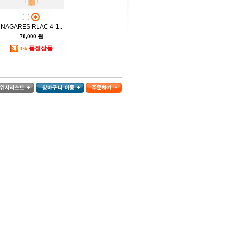
NAGARES RLAC 4-1..
70,000 원
품절상품
3%