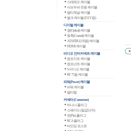
스테레오 케이블
서브우퍼 전용 케이블
멀티채널 케이블
벌크 케이블 (D.I.Y용)
디지털 케이블
광(Optical) 케이블
동축(Coaxial) 케이블
AES/EBU(110옴) 케이블
HDMI 케이블
비디오 인터커넥트 케이블
컴포지트 케이블
컴포넌트 케이블
S 비디오 케이블
RF 75옴 케이블
파워(Power) 케이블
파워 케이블
멀티탭
커넥터 (Connector)
바나나 플러그
스페이드 (말굽단자)
핀(Pin) 플러그
RCA 플러그
바인딩 포스트