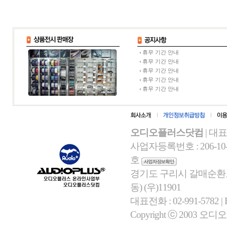
휴무 기간 안내
휴무 기간 안내
휴무 기간 안내
휴무 기간 안내
휴무 기간 안내
오디오플러스닷컴
| 대
사업자등록번호 : 206-10-
호
경기도 구리시 갈매순환로 
동) (우)11901
대표전화 : 02-991-5782 | Fa
Copyright ⓒ 2003 오디오플