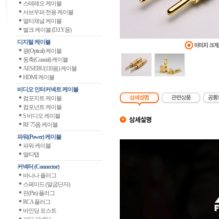
스테레오 케이블
서브우퍼 전용 케이블
멀티채널 케이블
벌크 케이블 (D.I.Y용)
디지털 케이블
광(Optical) 케이블
동축(Coaxial) 케이블
AES/EBU(110옴) 케이블
HDMI 케이블
비디오 인터커넥트 케이블
컴포지트 케이블
컴포넌트 케이블
S 비디오 케이블
RF 75옴 케이블
파워(Power) 케이블
파워 케이블
멀티탭
커넥터 (Connector)
바나나 플러그
스페이드 (말굽단자)
핀(Pin) 플러그
RCA 플러그
바인딩 포스트