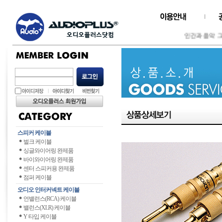
인간과 음악 그리고
스피커 케이블
벌크 케이블
싱글와이어링 완제품
바이와이어링 완제품
센터 스피커용 완제품
점퍼 케이블
오디오 인터커넥트 케이블
언밸런스(RCA) 케이블
밸런스(XLR) 케이블
Y 타입 케이블