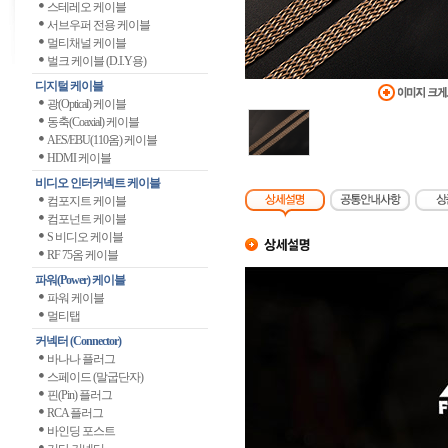
스테레오 케이블
서브우퍼 전용 케이블
멀티채널 케이블
벌크 케이블 (D.I.Y용)
디지털 케이블
광(Optical) 케이블
동축(Coaxial) 케이블
AES/EBU(110옴) 케이블
HDMI 케이블
비디오 인터커넥트 케이블
컴포지트 케이블
컴포넌트 케이블
S 비디오 케이블
RF 75옴 케이블
파워(Power) 케이블
파워 케이블
멀티탭
커넥터 (Connector)
바나나 플러그
스페이드 (말굽단자)
핀(Pin) 플러그
RCA 플러그
바인딩 포스트