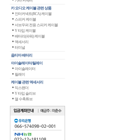
기타 커넥터
카 오디오 케이블 관련 상품
인터커넥트(RCA) 케이블
스피커 케이블
서브우퍼 전용 스피커 케이블
Y 타입 케이블
배터리(파워) 케이블
액세서리
터미널
옵티마 배터리
아이솔레이터/릴레이
아이솔레이터
릴레이
케이블 관련 액세서리
익스팬더
Y 타입 슬리브
열 수축튜브