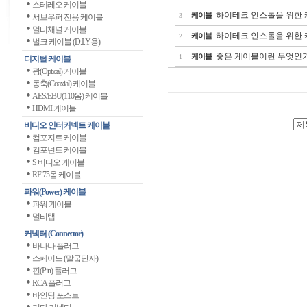
스테레오 케이블
하이테크 인스톨을 위한 케
케이블
3
서브우퍼 전용 케이블
멀티채널 케이블
하이테크 인스톨을 위한 케
케이블
2
벌크 케이블 (D.I.Y용)
좋은 케이블이란 무엇인
케이블
1
디지털 케이블
광(Optical) 케이블
동축(Coaxial) 케이블
AES/EBU(110옴) 케이블
HDMI 케이블
비디오 인터커넥트 케이블
컴포지트 케이블
컴포넌트 케이블
S 비디오 케이블
RF 75옴 케이블
파워(Power) 케이블
파워 케이블
멀티탭
커넥터 (Connector)
바나나 플러그
스페이드 (말굽단자)
핀(Pin) 플러그
RCA 플러그
바인딩 포스트