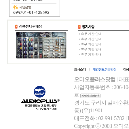
휴무 기간 안내
휴무 기간 안내
휴무 기간 안내
휴무 기간 안내
휴무 기간 안내
오디오플러스닷컴
| 대
사업자등록번호 : 206-10-
호
경기도 구리시 갈매순환로 
동) (우)11901
대표전화 : 02-991-5782 | Fa
Copyright ⓒ 2003 오디오플