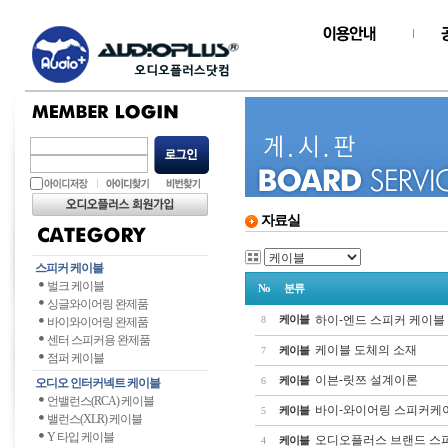
자료실
스피커 케이블
벌크 케이블
No
분류
싱글와이어링 완제품
케이블
하이-엔드 스피커 케이블
8
바이와이어링 완제품
센터 스피커용 완제품
케이블 도체의 소재
케이블
7
점퍼 케이블
이븐-릿쯔 설계이론
케이블
6
오디오 인터커넥트 케이블
언밸런스(RCA) 케이블
바이-와이어링 스피커케
케이블
5
밸런스(XLR) 케이블
Y 타입 케이블
오디오플러스 브랜드 스
케이블
4