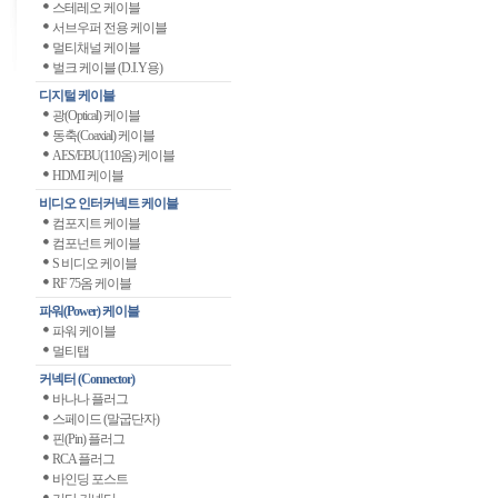
스테레오 케이블
서브우퍼 전용 케이블
멀티채널 케이블
벌크 케이블 (D.I.Y용)
디지털 케이블
광(Optical) 케이블
동축(Coaxial) 케이블
AES/EBU(110옴) 케이블
HDMI 케이블
비디오 인터커넥트 케이블
컴포지트 케이블
컴포넌트 케이블
S 비디오 케이블
RF 75옴 케이블
파워(Power) 케이블
파워 케이블
멀티탭
커넥터 (Connector)
바나나 플러그
스페이드 (말굽단자)
핀(Pin) 플러그
RCA 플러그
바인딩 포스트