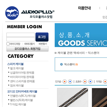
인간과
케이블 관련 액세서리
>
익스팬더
스피커 케이블
익스팬더
[5]
벌크 케이블
싱글와이어링 완제품
바이와이어링 완제품
센터 스피커용 완제품
|
|
점퍼 케이블
오디오 인터커넥트 케이블
언밸런스(RCA) 케이블
밸런스(XLR) 케이블
Y 타입 케이블