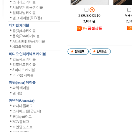
스테레오 케이블
서브우퍼 전용 케이블
멀티채널 케이블
2BR/BK-0510
MH-
벌크 케이블 (D.I.Y용)
2,000 원
2,0
디지털 케이블
품절상품
3%
광(Optical) 케이블
동축(Coaxial) 케이블
AES/EBU(110옴) 케이블
HDMI 케이블
비디오 인터커넥트 케이블
컴포지트 케이블
컴포넌트 케이블
S 비디오 케이블
RF 75옴 케이블
파워(Power) 케이블
파워 케이블
멀티탭
커넥터 (Connector)
바나나 플러그
스페이드 (말굽단자)
핀(Pin) 플러그
RCA 플러그
바인딩 포스트