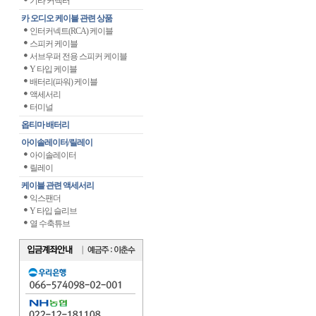
기타 커넥터
카 오디오 케이블 관련 상품
인터커넥트(RCA) 케이블
스피커 케이블
서브우퍼 전용 스피커 케이블
Y 타입 케이블
배터리(파워) 케이블
액세서리
터미널
옵티마 배터리
아이솔레이터/릴레이
아이솔레이터
릴레이
케이블 관련 액세서리
익스팬더
Y 타입 슬리브
열 수축튜브